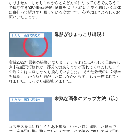
なりません、しかしこれからどんどん公になってくるであろうこ
の様な生き物や未確認飛行物体を 皆さんにいち早く届けたく老体
に鞭打って駆けずり回っている次第です。応援のほどよろしくお
願いいたします。
母船がひょっこり出現！
オリジナル画像で綴る未確認飛行物体（UFO)
実質2022年最初の撮影となりました、それにふさわしく母船らし
き未確認飛行物体が一部分ではありますが現れてくれました。そ
の近くにはコロちゃんも飛んでいました。 その他数機のUFO動画
を撮影、しかも取り逃がしたにもかかわらず、もう一度現れてく
れました。しっかり撮影出来ました。
未熟な画像のアップ方法（涙）
オリジナル画像で綴る未確認飛行物体（UFO)
コスモスを見に行こうとある場所にいった時に撮影した動画で
す。空を飛行機が飛んでいたんです、その後ろに白い未確認飛行