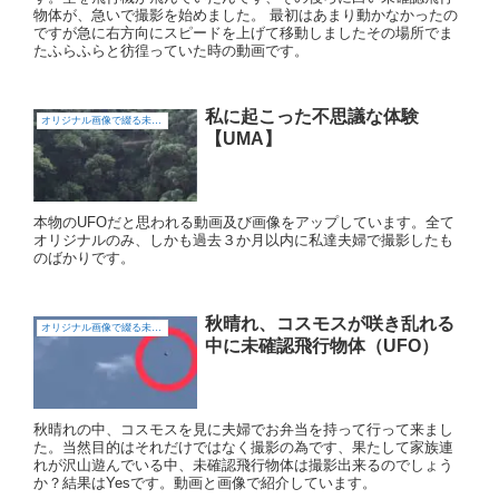
物体が、急いで撮影を始めました。 最初はあまり動かなかったの
ですが急に右方向にスピードを上げて移動しましたその場所でま
たふらふらと彷徨っていた時の動画です。
私に起こった不思議な体験
オリジナル画像で綴る未確認飛行物体（UFO)
【UMA】
本物のUFOだと思われる動画及び画像をアップしています。全て
オリジナルのみ、しかも過去３か月以内に私達夫婦で撮影したも
のばかりです。
秋晴れ、コスモスが咲き乱れる
オリジナル画像で綴る未確認飛行物体（UFO)
中に未確認飛行物体（UFO）
秋晴れの中、コスモスを見に夫婦でお弁当を持って行って来まし
た。当然目的はそれだけではなく撮影の為です、果たして家族連
れが沢山遊んでいる中、未確認飛行物体は撮影出来るのでしょう
か？結果はYesです。動画と画像で紹介しています。