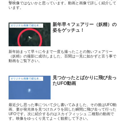
撃映像ではないかと思っています。動画と画像で詳しく紹介して
います。
新年早々フェアリー（妖精）の
オリジナル画像で綴る未確認飛行物体（UFO)
姿をゲッチュ！
新年始まって早々に今まで一度も撮ったことの無いフェアリー
（妖精）の撮影に成功しました、百聞は一見に如かずと言う事で
動画をご覧下さい。
見つかったとばかりに飛び去っ
オリジナル画像で綴る未確認飛行物体（UFO)
たUFO動画
最近少し思った事について少し書いてみました、その後はUFO動
画、妻が発光体を見つけカメラを回した瞬間に飛び去って行った
UFOです。次に紹介するのはスカイフィッシュ 二種類の動画で
す。映像をゆっくり見てよ～く観察して下さい。