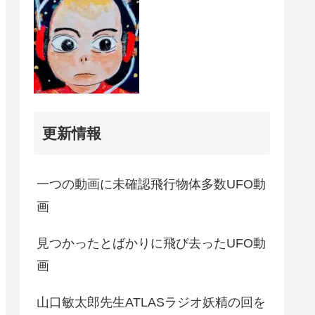
更新情報
一つの動画に未確認飛行物体多数UFO動
画
見つかったとばかりに飛び去ったUFO動
画
山口敏太郎先生ATLASラジオ妖精の回を