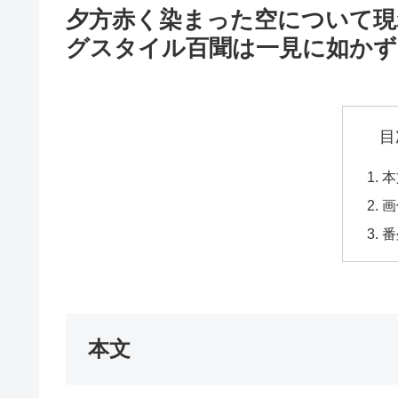
夕方赤く染まった空について
グスタイル百聞は一見に如かず
目
本
画
番
本文