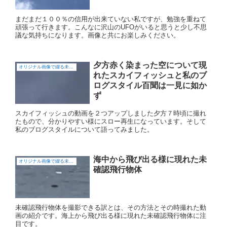
まだまだ１００％の信用が出来ていない私ですが、勉強を重ねて
頑張って行きます。こんなに沢山のUFOがいると思うと少し不思
議な気持ちになります。画像と共にお楽しみください。
夕方赤く染まった空について現
オリジナル画像で綴る未確認飛行物体（UFO)
れたスカイフィッシュと私のブ
ログスタイル百聞は一見に如か
ず
スカイフィッシュの動画を２つアップしました夕方７時頃に撮れ
たもので、分かりやすい様にスロー再生になっています。そして
私のブログスタイルについて語ってみました。
海中から飛び出る様に現れた未
オリジナル画像で綴る未確認飛行物体（UFO)
確認飛行物体
未確認飛行物体を撮影できる訳とは、その方法とその時撮れた動
画の紹介です。海上から飛び出る様に現れた未確認飛行物体に注
目です。