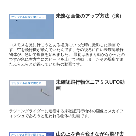
未熟な画像のアップ方法（涙）
オリジナル画像で綴る未確認飛行物体（UFO)
コスモスを見に行こうとある場所にいった時に撮影した動画で
す。空を飛行機が飛んでいたんです、その後ろに白い未確認飛行
物体が、急いで撮影を始めました。 最初はあまり動かなかったの
ですが急に右方向にスピードを上げて移動しましたその場所でま
たふらふらと彷徨っていた時の動画です。
未確認飛行物体ニアミスUFO動
オリジナル画像で綴る未確認飛行物体（UFO)
画
ラジコングライダーに追従する未確認飛行物体の画像とスカイフ
ィッシュであろうと思われる物体の動画です。
山の上を色を変えながら飛び去
オリジナル画像で綴る未確認飛行物体（UFO)