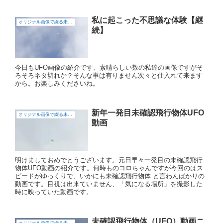
私に起こった不思議な体験【継
オリジナル画像で綴る未確認飛行物体（UFO)
続】
今日もUFO画像の紹介です、素晴らしい数の私達の画像ですがそ
ろそろネタ切れか？そんな事は有りません次々と仕入れて来ます
から。お楽しみくださいね。
新年一発目未確認飛行物体UFO
オリジナル画像で綴る未確認飛行物体（UFO)
動画
明けましておめでとうございます。元日早々一発目の未確認飛行
物体UFO動画の紹介です。何時ものコロちゃんですが今回のはス
ピードがゆっくりで、いかにも未確認飛行物体 と言わんばかりの
動画です。目視は出来ていません、「気になる場所」を撮影した
時に映っていた動画です。
未確認飛行物体（UFO）動画ニ