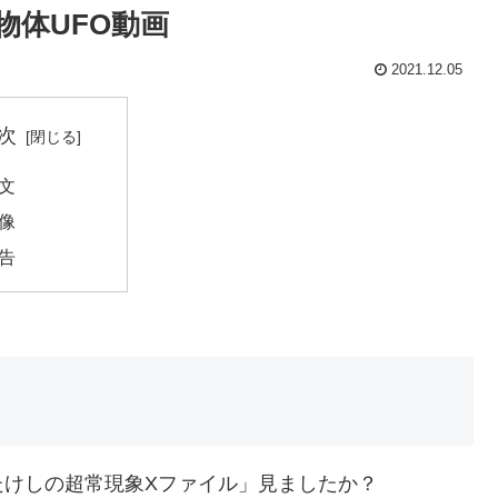
物体UFO動画
2021.12.05
次
文
像
告
たけしの超常現象Xファイル」見ましたか？