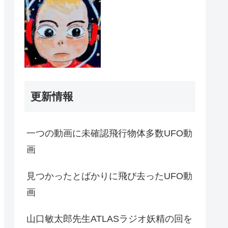
更新情報
一つの動画に未確認飛行物体多数UFO動
画
見つかったとばかりに飛び去ったUFO動
画
山口敏太郎先生ATLASラジオ妖精の回を