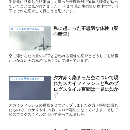
生懸命に見直した結果新しく違った未確認飛行物体の映像が写っ
ていたことに気が付きました。 今まで見た事の無い物体です、今
回はそれを紹介して行こうと思います。
私に起こった不思議な体験（疑
オリジナル画像で綴る未確認飛行物体（UFO)
心暗鬼）
空に浮かんだ大量のUFOと思われる画像の紹介とどうしても納得
がいかない今の私の心境について綴っています。
夕方赤く染まった空について現
オリジナル画像で綴る未確認飛行物体（UFO)
れたスカイフィッシュと私のブ
ログスタイル百聞は一見に如か
ず
スカイフィッシュの動画を２つアップしました夕方７時頃に撮れ
たもので、分かりやすい様にスロー再生になっています。そして
私のブログスタイルについて語ってみました。