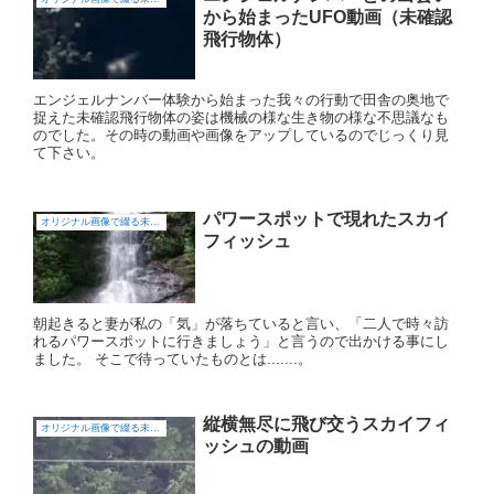
から始まったUFO動画（未確認
飛行物体）
エンジェルナンバー体験から始まった我々の行動で田舎の奥地で
捉えた未確認飛行物体の姿は機械の様な生き物の様な不思議なも
のでした。その時の動画や画像をアップしているのでじっくり見
て下さい。
パワースポットで現れたスカイ
オリジナル画像で綴る未確認飛行物体（UFO)
フィッシュ
朝起きると妻が私の「気」が落ちていると言い、「二人で時々訪
れるパワースポットに行きましょう」と言うので出かける事にし
ました。 そこで待っていたものとは.......。
縦横無尽に飛び交うスカイフィ
オリジナル画像で綴る未確認飛行物体（UFO)
ッシュの動画