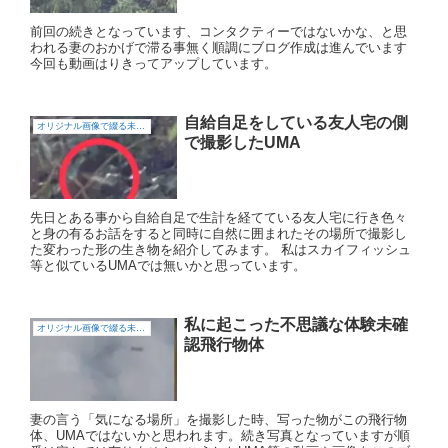
前回の続きとなっています、コンタクティーではないかな、と思
われる妻のおかげで滞る事無く順調にブログ作成は進んでいます
今回も動画はりきってアップしています。
自給自足をしている友人宅の側
オリジナル画像で綴る未確認飛行物体（UFO)
で撮影したUMA
先日とある事から自給自足で生計を経てている友人宅に行き色々
と身の有るお話をすると同時に自然に囲まれたその場所で撮影し
た変わった形の生き物を紹介してみます。 私はスカイフィッシュ
等と似ているUMAでは無いかと思っています。
私に起こった不思議な体験未確
オリジナル画像で綴る未確認飛行物体（UFO)
認飛行物体
妻の言う「気になる場所」を撮影した時、写った物がこの飛行物
体、UMAではないかと思われます。続き写真となっていますが順