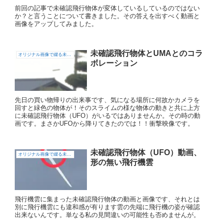
前回の記事で未確認飛行物体が変体しているしているのではない
か？と言うことについて書きました。その答えを出すべく動画と
画像をアップしてみました。
未確認飛行物体とUMAとのコラ
オリジナル画像で綴る未確認飛行物体（UFO)
ボレーション
先日の買い物帰りの出来事です、気になる場所に何故かカメラを
回すと緑色の物体が！そのスライムの様な物体の動きと共に上方
に未確認飛行物体（UFO）がいるではありませんか。その時の動
画です。まさかUFOから降りてきたのでは！！衝撃映像です。
未確認飛行物体（UFO）動画、
オリジナル画像で綴る未確認飛行物体（UFO)
形の無い飛行機雲
飛行機雲に集まった未確認飛行物体の動画と画像です、それとは
別に飛行機雲にも違和感が有ります雲の先端に飛行機の姿が確認
出来ないんです。単なる私の見間違いの可能性も否めませんが。