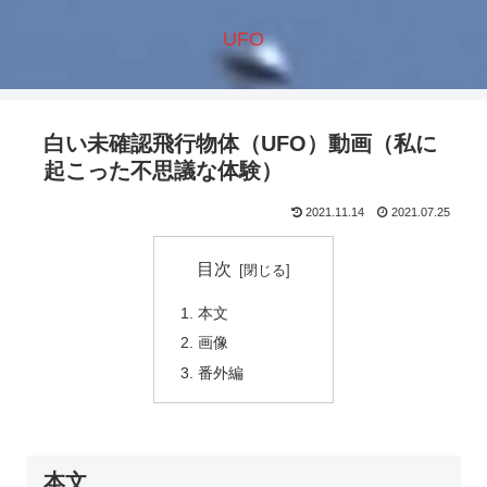
UFO
白い未確認飛行物体（UFO）動画（私に
起こった不思議な体験）
2021.11.14
2021.07.25
目次
本文
画像
番外編
本文