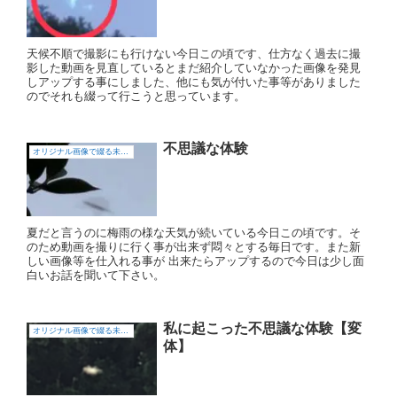
天候不順で撮影にも行けない今日この頃です、仕方なく過去に撮
影した動画を見直しているとまだ紹介していなかった画像を発見
しアップする事にしました、他にも気が付いた事等がありました
のでそれも綴って行こうと思っています。
不思議な体験
オリジナル画像で綴る未確認飛行物体（UFO)
夏だと言うのに梅雨の様な天気が続いている今日この頃です。そ
のため動画を撮りに行く事が出来ず悶々とする毎日です。また新
しい画像等を仕入れる事が 出来たらアップするので今日は少し面
白いお話を聞いて下さい。
私に起こった不思議な体験【変
オリジナル画像で綴る未確認飛行物体（UFO)
体】