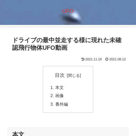
UFO
ドライブの最中並走する様に現れた未確
認飛行物体UFO動画
2021.11.18
2021.08.12
目次
本文
画像
番外編
本文