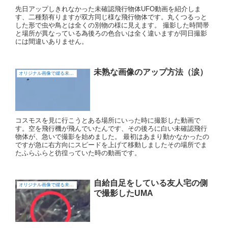
先日アップしきれなかった未確認飛行物体UFO動画を紹介しま
す、二種類有りますが双方同じ様な飛行物体です。丸くつるっと
した形で虫や鳥とは全くの別物の様に見えます。 撮影した時間帯
と場所が異なっている為後ろの色合いは全く違いますが同日撮影
には間違いありません。
未熟な画像のアップ方法（涙）
オリジナル画像で綴る未確認飛行物体（UFO)
コスモスを見に行こうとある場所にいった時に撮影した動画で
す。空を飛行機が飛んでいたんです、その後ろに白い未確認飛行
物体が、急いで撮影を始めました。 最初はあまり動かなかったの
ですが急に右方向にスピードを上げて移動しましたその場所でま
たふらふらと彷徨っていた時の動画です。
自給自足をしている友人宅の側
オリジナル画像で綴る未確認飛行物体（UFO)
で撮影したUMA