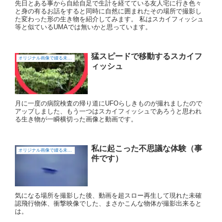
先日とある事から自給自足で生計を経てている友人宅に行き色々
と身の有るお話をすると同時に自然に囲まれたその場所で撮影し
た変わった形の生き物を紹介してみます。 私はスカイフィッシュ
等と似ているUMAでは無いかと思っています。
猛スピードで移動するスカイフ
オリジナル画像で綴る未確認飛行物体（UFO)
ィッシュ
月に一度の病院検査の帰り道にUFOらしきものが撮れましたので
アップしました、もう一つはスカイフィッシュであろうと思われ
る生き物が一瞬横切った画像と動画です。
私に起こった不思議な体験（事
オリジナル画像で綴る未確認飛行物体（UFO)
件です）
気になる場所を撮影した後、動画を超スロー再生して現れた未確
認飛行物体、衝撃映像でした、まさかこんな物体が撮影出来ると
は。