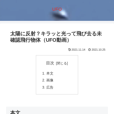
UFO
太陽に反射？キラッと光って飛び去る未
確認飛行物体（UFO動画）
2021.11.14
2021.10.25
目次
本文
画像
広告
本文