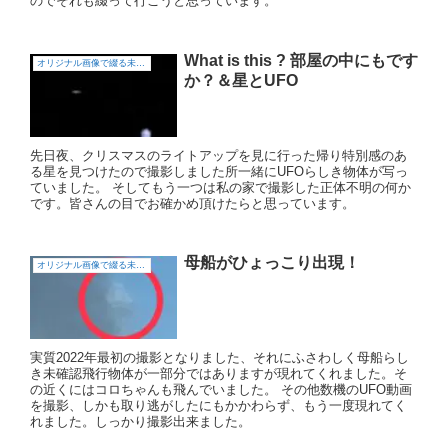
のでそれも綴って行こうと思っています。
What is this ? 部屋の中にもです
オリジナル画像で綴る未確認飛行物体（UFO)
か？＆星とUFO
先日夜、クリスマスのライトアップを見に行った帰り特別感のあ
る星を見つけたので撮影しました所一緒にUFOらしき物体が写っ
ていました。 そしてもう一つは私の家で撮影した正体不明の何か
です。皆さんの目でお確かめ頂けたらと思っています。
母船がひょっこり出現！
オリジナル画像で綴る未確認飛行物体（UFO)
実質2022年最初の撮影となりました、それにふさわしく母船らし
き未確認飛行物体が一部分ではありますが現れてくれました。そ
の近くにはコロちゃんも飛んでいました。 その他数機のUFO動画
を撮影、しかも取り逃がしたにもかかわらず、もう一度現れてく
れました。しっかり撮影出来ました。