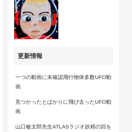
更新情報
一つの動画に未確認飛行物体多数UFO動
画
見つかったとばかりに飛び去ったUFO動
画
山口敏太郎先生ATLASラジオ妖精の回を