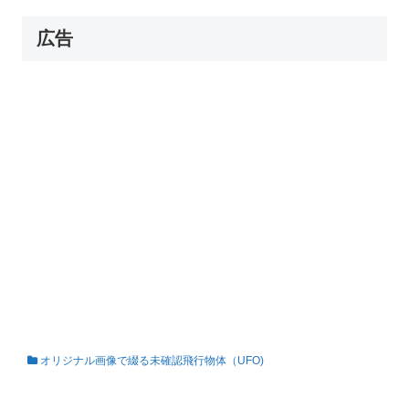
広告
オリジナル画像で綴る未確認飛行物体（UFO)
私の知らない世界