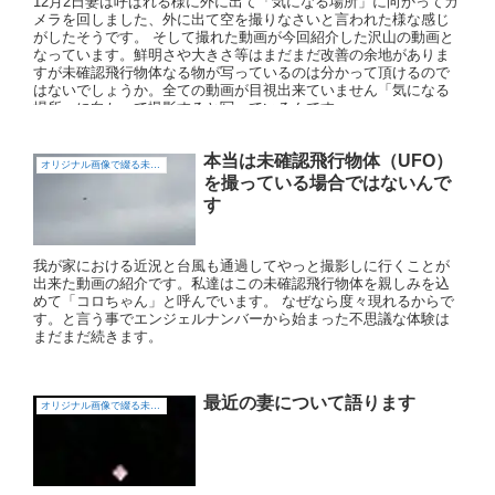
12月2日妻は呼ばれる様に外に出て「気になる場所」に向かってカ
メラを回しました、外に出て空を撮りなさいと言われた様な感じ
がしたそうです。 そして撮れた動画が今回紹介した沢山の動画と
なっています。鮮明さや大きさ等はまだまだ改善の余地がありま
すが未確認飛行物体なる物が写っているのは分かって頂けるので
はないでしょうか。全ての動画が目視出来ていません「気になる
場所」に向かって撮影すると写っているんです。
本当は未確認飛行物体（UFO）
オリジナル画像で綴る未確認飛行物体（UFO)
を撮っている場合ではないんで
す
我が家における近況と台風も通過してやっと撮影しに行くことが
出来た動画の紹介です。私達はこの未確認飛行物体を親しみを込
めて「コロちゃん」と呼んでいます。 なぜなら度々現れるからで
す。と言う事でエンジェルナンバーから始まった不思議な体験は
まだまだ続きます。
最近の妻について語ります
オリジナル画像で綴る未確認飛行物体（UFO)