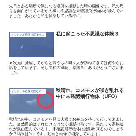
先日とある場所で気になる場所を撮影した時の画像です、私の周
りを面白がっているかの様に不思議な未確認飛行物体が飛んでい
ました、あたかも私を偵察している様に。
私に起こった不思議な体験３
オリジナル画像で綴る未確認飛行物体（UFO)
五次元に覚醒してからと言うもの時々人が訪ねてきては何やらお
話をしています、そして私の退院、感無量！ありがとうございま
した。
秋晴れ、コスモスが咲き乱れる
オリジナル画像で綴る未確認飛行物体（UFO)
中に未確認飛行物体（UFO）
秋晴れの中、コスモスを見に夫婦でお弁当を持って行って来まし
た。当然目的はそれだけではなく撮影の為です、果たして家族連
れが沢山遊んでいる中、未確認飛行物体は撮影出来るのでしょう
か？結果はYesです。動画と画像で紹介しています。