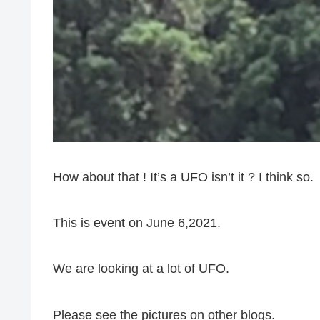
How about that ! It’s a UFO isn’t it ? I think so.
This is event on June 6,2021.
We are looking at a lot of UFO.
Please see the pictures on other blogs.