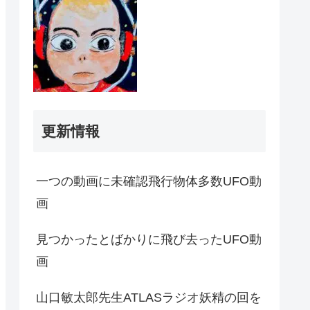
更新情報
一つの動画に未確認飛行物体多数UFO動
画
見つかったとばかりに飛び去ったUFO動
画
山口敏太郎先生ATLASラジオ妖精の回を