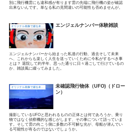
別に飛行機雲にも違和感が有ります雲の先端に飛行機の姿が確認
出来ないんです。単なる私の見間違いの可能性も否めませんが。
エンジェルナンバー体験雑談
オリジナル画像で綴る未確認飛行物体（UFO)
エンジェルナンバーから始まった私達の行動、過去そして未来
へ、これからも楽しく人生を送っていくために今私がするべき事
とは？ 退院して約半年、思った通りに日々過ごして行けているの
か、雑談風に綴ってみました。
未確認飛行物体（UFO)（ドロー
オリジナル画像で綴る未確認飛行物体（UFO)
ン）
撮影しているUFOと思われるものの正体とは何であろうか、乗り
物ではなく偵察機的な感じがします、その事について語っていま
す。そして雲の向こう側に多数の不可解な光が、母船が潜んでい
る可能性が有るのではないでしょうか。