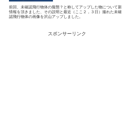
前回、未確認飛行物体の擬態？と称してアップした物について新
情報を頂きました、その説明と最近（ここ２，３日）撮れた未確
認飛行物体の画像を沢山アップしました。
スポンサーリンク